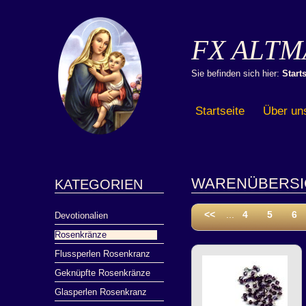
FX ALTM
Sie befinden sich hier:
Starts
Startseite
Über un
WARENÜBERSI
KATEGORIEN
<<
...
4
5
6
Devotionalien
Rosenkränze
Flussperlen Rosenkranz
Geknüpfte Rosenkränze
Glasperlen Rosenkranz