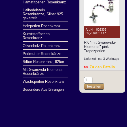
Hämatitperlen Rosenkranz
Halbedelstein
Rosenkränze, Silber 925
gekettelt
Holzperlen Rosenkranz
Art.Nr.: 002335
56,7000 EUR
*
Kunststoffperlen
Rosenkranz
RK "mit Swarovski-
Olivenholz Rosenkranz
Elements" pink
Trapezperlen
Perlmutter Rosenkänze
Lieferzeit: ca. 3 Werktage
Silber Rosenkranz, 925er
>>
Zu den Details
Mit Swarovski Elements
Rosenkränze
Wachsperlen Rosenkranz
bestellen
Besondere Ausführungen