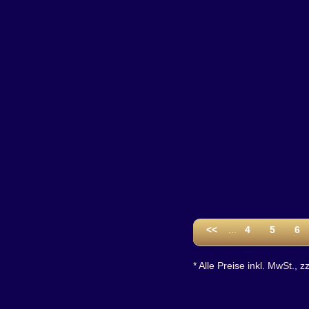
<<
...
4
5
6
* Alle Preise inkl. MwSt., z