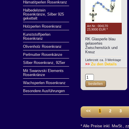
Hämatitperlen Rosenkranz
Halbedelstein
Rosenkränze, Silber 925
gekettelt
Art.Nr.: 004170
Holzperlen Rosenkranz
23,9000 EUR
*
Kunststoffperlen
Rosenkranz
RK Glasperle blau
gelasertes
Olivenholz Rosenkranz
Zwischenstück und
Kreuz
Perlmutter Rosenkänze
Lieferzeit: ca. 3 Werktage
Silber Rosenkranz, 925er
>>
Zu den Details
Mit Swarovski Elements
Rosenkränze
Wachsperlen Rosenkranz
bestellen
Besondere Ausführungen
<<
1
2
3
* Alle Preise inkl. MwSt., z