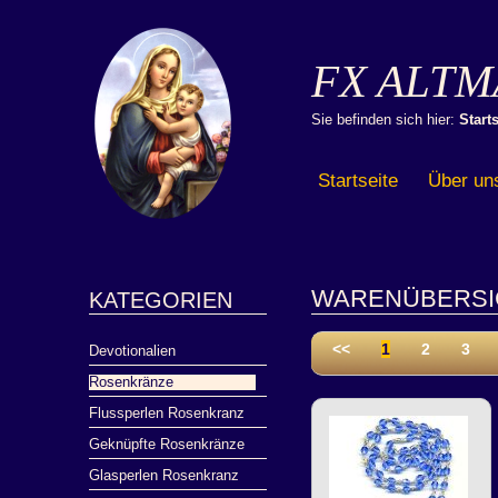
FX ALTM
Sie befinden sich hier:
Starts
Startseite
Über un
WARENÜBERSI
KATEGORIEN
<<
1
2
3
Devotionalien
Rosenkränze
Flussperlen Rosenkranz
Geknüpfte Rosenkränze
Glasperlen Rosenkranz