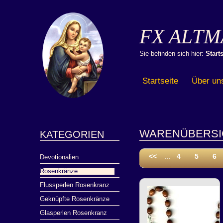
FX ALTM
Sie befinden sich hier:
Starts
Startseite
Über un
WARENÜBERSI
KATEGORIEN
<<
...
4
5
6
Devotionalien
Rosenkränze
Flussperlen Rosenkranz
Geknüpfte Rosenkränze
Glasperlen Rosenkranz