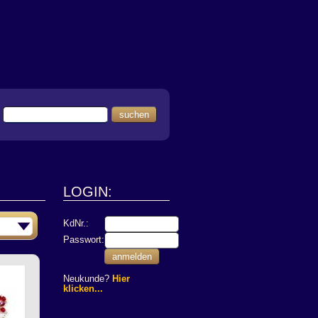
suchen
LOGIN:
KdNr.:
Passwort:
anmelden
Neukunde?
Hier
klicken...