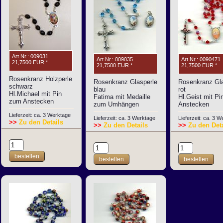
Art.Nr.: 009031
Art.Nr.: 009035
Art.Nr.: 0090471
21,7500 EUR
*
21,7500 EUR
*
21,7500 EUR
*
Rosenkranz Holzperle
Rosenkranz Glasperle
Rosenkranz Gla
schwarz
blau
rot
Hl.Michael mit Pin
Fatima mit Medaille
Hl.Geist mit P
zum Anstecken
zum Umhängen
Anstecken
Lieferzeit: ca. 3 Werktage
Lieferzeit: ca. 3 Werktage
Lieferzeit: ca. 3 
>>
Zu den Details
>>
Zu den Details
>>
Zu den Deta
bestellen
bestellen
bestellen