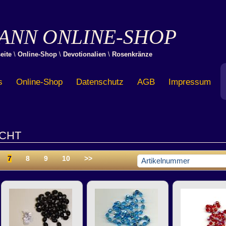
ANN ONLINE-SHOP
eite
\
Online-Shop
\
Devotionalien
\
Rosenkränze
s
Online-Shop
Datenschutz
AGB
Impressum
CHT
7
8
9
10
>>