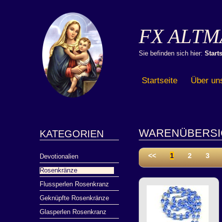
FX ALTM
Sie befinden sich hier:
Starts
Startseite
Über un
WARENÜBERSI
KATEGORIEN
<<
1
2
3
Devotionalien
Rosenkränze
Flussperlen Rosenkranz
Geknüpfte Rosenkränze
Glasperlen Rosenkranz