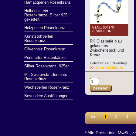
Hämatitperlen Rosenkranz
Halbedelstein
Rosenkränze, Silber 925
gekettelt
Art.Nr.: 004170
Holzperlen Rosenkranz
23,9000 EUR
*
Kunststoffperlen
Rosenkranz
RK Glasperle blau
gelasertes
Olivenholz Rosenkranz
Zwischenstück und
Kreuz
Perlmutter Rosenkänze
Lieferzeit: ca. 3 Werktage
Silber Rosenkranz, 925er
>>
Zu den Details
Mit Swarovski Elements
Rosenkränze
Wachsperlen Rosenkranz
bestellen
Besondere Ausführungen
<<
1
2
3
* Alle Preise inkl. MwSt., z