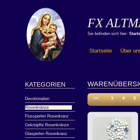
FX ALTM
Sie befinden sich hier:
Starts
Startseite
Über un
WARENÜBERSI
KATEGORIEN
<<
...
3
4
5
Devotionalien
Rosenkränze
Flussperlen Rosenkranz
Geknüpfte Rosenkränze
Glasperlen Rosenkranz