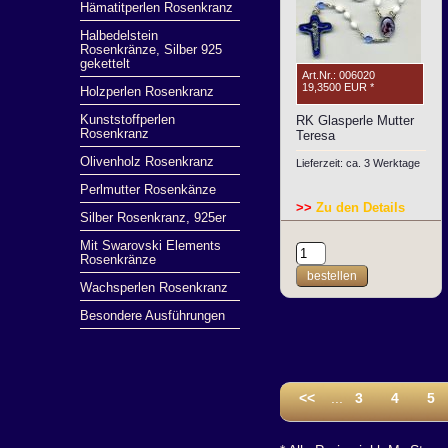
Hämatitperlen Rosenkranz
Halbedelstein
Rosenkränze, Silber 925
gekettelt
Art.Nr.: 006020
19,3500 EUR
*
Holzperlen Rosenkranz
Kunststoffperlen
RK Glasperle Mutter
Rosenkranz
Teresa
Olivenholz Rosenkranz
Lieferzeit: ca. 3 Werktage
Perlmutter Rosenkänze
>>
Zu den Details
Silber Rosenkranz, 925er
Mit Swarovski Elements
Rosenkränze
bestellen
Wachsperlen Rosenkranz
Besondere Ausführungen
<<
...
3
4
5