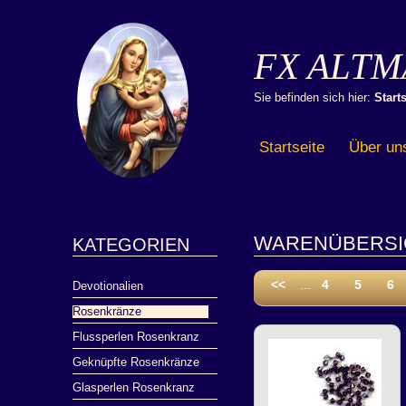
FX ALTM
Sie befinden sich hier:
Starts
Startseite
Über un
WARENÜBERSI
KATEGORIEN
<<
...
4
5
6
Devotionalien
Rosenkränze
Flussperlen Rosenkranz
Geknüpfte Rosenkränze
Glasperlen Rosenkranz