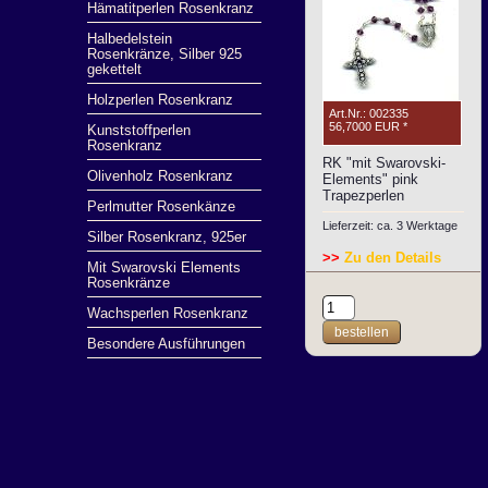
Hämatitperlen Rosenkranz
Halbedelstein
Rosenkränze, Silber 925
gekettelt
Holzperlen Rosenkranz
Art.Nr.: 002335
56,7000 EUR
*
Kunststoffperlen
Rosenkranz
RK "mit Swarovski-
Olivenholz Rosenkranz
Elements" pink
Trapezperlen
Perlmutter Rosenkänze
Lieferzeit: ca. 3 Werktage
Silber Rosenkranz, 925er
>>
Zu den Details
Mit Swarovski Elements
Rosenkränze
Wachsperlen Rosenkranz
bestellen
Besondere Ausführungen