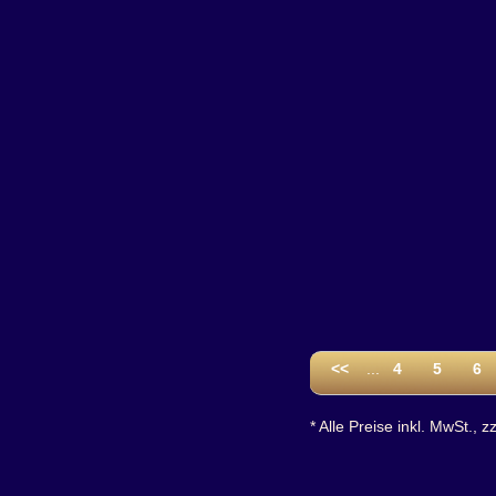
<<
...
4
5
6
* Alle Preise inkl. MwSt., z