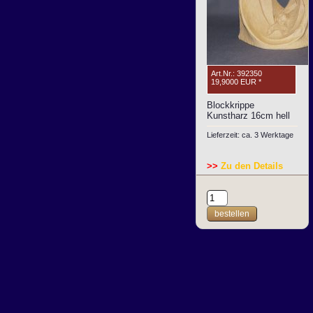
Art.Nr.: 392350
19,9000 EUR
*
Blockkrippe
Kunstharz 16cm hell
Lieferzeit: ca. 3 Werktage
>>
Zu den Details
bestellen