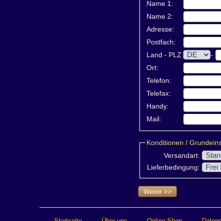
Name 1:
Name 2:
Adresse:
Postfach:
Land - PLZ
-
Ort:
Telefon:
Telefax:
Handy:
Mail:
Konditionen / Grundein
Versandart:
Lieferbedingung:
Weiter >>