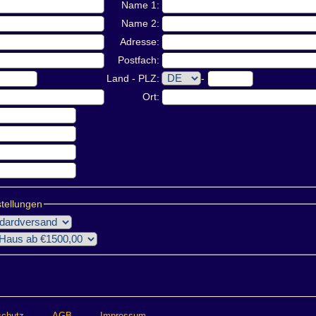
Name 1:
Name 2:
Adresse:
Postfach:
Land - PLZ:
-
Ort:
stellungen