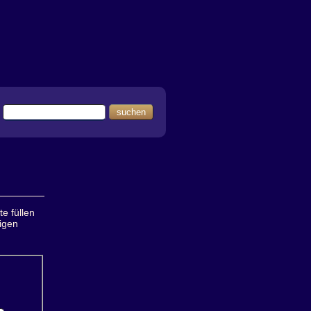
suchen
e füllen
igen